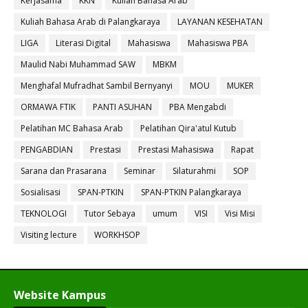
Kerjasama
KKN
Kuliah Bahasa Arab
Kuliah Bahasa Arab di Palangkaraya
LAYANAN KESEHATAN
LIGA
Literasi Digital
Mahasiswa
Mahasiswa PBA
Maulid Nabi Muhammad SAW
MBKM
Menghafal Mufradhat Sambil Bernyanyi
MOU
MUKER
ORMAWA FTIK
PANTI ASUHAN
PBA Mengabdi
Pelatihan MC Bahasa Arab
Pelatihan Qira'atul Kutub
PENGABDIAN
Prestasi
Prestasi Mahasiswa
Rapat
Sarana dan Prasarana
Seminar
Silaturahmi
SOP
Sosialisasi
SPAN-PTKIN
SPAN-PTKIN Palangkaraya
TEKNOLOGI
Tutor Sebaya
umum
VISI
Visi Misi
Visiting lecture
WORKHSOP
Website Kampus