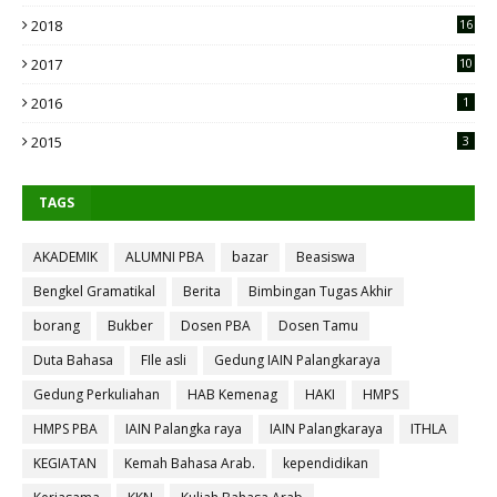
2018
16
2017
10
2016
1
2015
3
TAGS
AKADEMIK
ALUMNI PBA
bazar
Beasiswa
Bengkel Gramatikal
Berita
Bimbingan Tugas Akhir
borang
Bukber
Dosen PBA
Dosen Tamu
Duta Bahasa
FIle asli
Gedung IAIN Palangkaraya
Gedung Perkuliahan
HAB Kemenag
HAKI
HMPS
HMPS PBA
IAIN Palangka raya
IAIN Palangkaraya
ITHLA
KEGIATAN
Kemah Bahasa Arab.
kependidikan