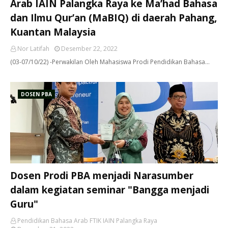
Arab IAIN Palangka Raya ke Ma’had Bahasa
dan Ilmu Qur’an (MaBIQ) di daerah Pahang,
Kuantan Malaysia
Nor Latifah
Desember 22, 2022
(03-07/10/22) -Perwakilan Oleh Mahasiswa Prodi Pendidikan Bahasa…
DOSEN PBA
Dosen Prodi PBA menjadi Narasumber
dalam kegiatan seminar "Bangga menjadi
Guru"
Pendidikan Bahasa Arab FTIK IAIN Palangka Raya