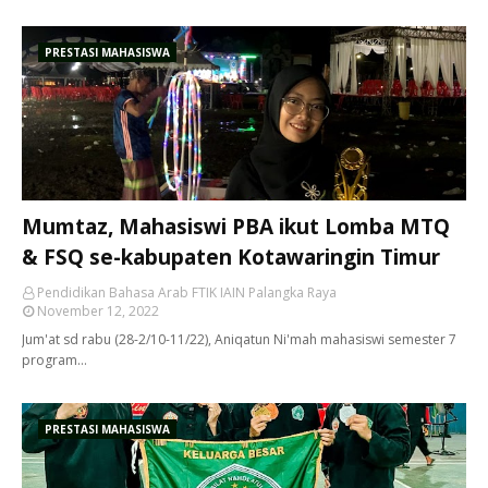
PRESTASI MAHASISWA
Mumtaz, Mahasiswi PBA ikut Lomba MTQ
& FSQ se-kabupaten Kotawaringin Timur
Pendidikan Bahasa Arab FTIK IAIN Palangka Raya
November 12, 2022
Jum'at sd rabu (28-2/10-11/22), Aniqatun Ni'mah mahasiswi semester 7
program…
PRESTASI MAHASISWA