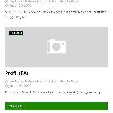
Pendidikan Bahasa Arab FTIK IAIN Palangka Raya
Januari 30, 2018
SPAN PTKIN 2018 adalah Seleksi Prestasi Akademik Nasional Perguruan
Tinggi Keaga…
FILE ASLI
Profil (FA)
Pendidikan Bahasa Arab FTIK IAIN Palangka Raya
Januari 24, 2018
P r o g r am S t u d i S- 1 Pendidikan B a h asa Arab ( y a n g se l a n j …
TERVIRAL