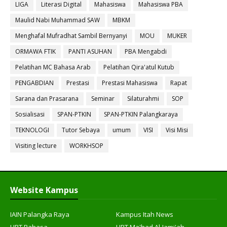
LIGA
Literasi Digital
Mahasiswa
Mahasiswa PBA
Maulid Nabi Muhammad SAW
MBKM
Menghafal Mufradhat Sambil Bernyanyi
MOU
MUKER
ORMAWA FTIK
PANTI ASUHAN
PBA Mengabdi
Pelatihan MC Bahasa Arab
Pelatihan Qira'atul Kutub
PENGABDIAN
Prestasi
Prestasi Mahasiswa
Rapat
Sarana dan Prasarana
Seminar
Silaturahmi
SOP
Sosialisasi
SPAN-PTKIN
SPAN-PTKIN Palangkaraya
TEKNOLOGI
Tutor Sebaya
umum
VISI
Visi Misi
Visiting lecture
WORKHSOP
Website Kampus
IAIN Palangka Raya
Kampus Itah News
UPT Bahasa
UPT Ma'had Al-Jami'ah