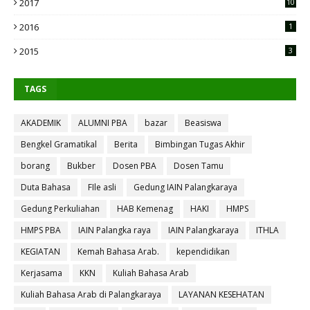
2017
10
2016
1
2015
3
TAGS
AKADEMIK
ALUMNI PBA
bazar
Beasiswa
Bengkel Gramatikal
Berita
Bimbingan Tugas Akhir
borang
Bukber
Dosen PBA
Dosen Tamu
Duta Bahasa
FIle asli
Gedung IAIN Palangkaraya
Gedung Perkuliahan
HAB Kemenag
HAKI
HMPS
HMPS PBA
IAIN Palangka raya
IAIN Palangkaraya
ITHLA
KEGIATAN
Kemah Bahasa Arab.
kependidikan
Kerjasama
KKN
Kuliah Bahasa Arab
Kuliah Bahasa Arab di Palangkaraya
LAYANAN KESEHATAN