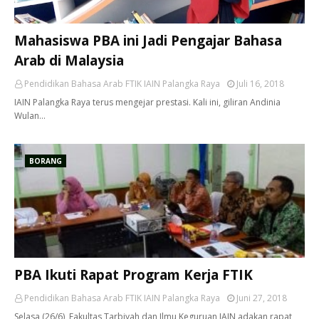
Mahasiswa PBA ini Jadi Pengajar Bahasa
Arab di Malaysia
Pendidikan Bahasa Arab FTIK IAIN Palangka Raya
Juli 16, 2018
IAIN Palangka Raya terus mengejar prestasi. Kali ini, giliran Andinia
Wulan…
BORANG
PBA Ikuti Rapat Program Kerja FTIK
Pendidikan Bahasa Arab FTIK IAIN Palangka Raya
Juni 27, 2018
Selasa (26/6), Fakultas Tarbiyah dan Ilmu Keguruan IAIN adakan rapat