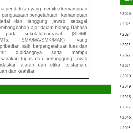
na
pendidikan
yang
memiliki
kemampuan
2026
,
penguasaan
pengetahuan,
kemampuan
erial
dan
tanggung
jawab
sebagai
2025
embang
bahan
ajar
dalam
bidang
Bahasa
b pada sekolah/madrasah
(SD/MI,
2024
/MTs, SMA/MA/SMK/MAK) yang
2023
pribadian
baik,
b
erpengetahuan
luas
dan
akhir dibidangnya serta
mampu
2022
ksanakan tugas dan bertanggung jawab
andaskan ajaran dan etika keislaman,
2021
uan dan keahlian
2020
2019
2018
2017
2016
2015