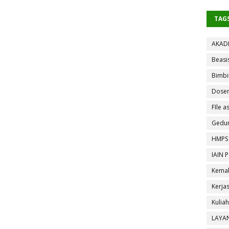
TAG
AKAD
Beasi
Bimbi
Dose
FIle as
Gedun
HMPS
IAIN 
Kemah
Kerja
Kulia
LAYA