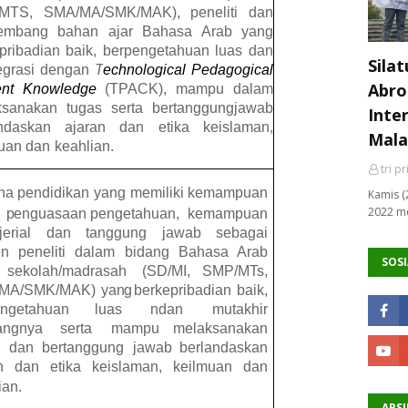
MTS, SMA/MA/SMK/MAK), peneliti dan
embang
bahan ajar Bahasa Arab yang
pribadian baik, berpengetahuan
luas dan
Sila
tegrasi dengan
T
echnological Pedagogical
Abro
ent Knowledge
(TPACK), mampu dalam
ksanakan tugas
serta bertanggungjawab
Inte
andaskan ajaran dan etika keislaman,
Mala
uan
dan
keahlian.
tri p
na
pendidikan
yang
memiliki
kemampuan
Kamis (
2022 me
,
penguasaan
pengetahuan,
kemampuan
erial
dan
tanggung
jawab
sebagai
en
peneliti dalam bidang Bahasa Arab
SOSI
sekolah/madrasah
(SD/MI, SMP/MTs,
MA/SMK/MAK) ya
ng
berkepribadian
baik,
engetahuan
luas ndan mutakhir
angnya
serta
mampu melaksanakan
dan
bertanggung
jawab berlandaskan
an dan
etika
keislaman,
keilmuan
dan
ian.
ARSI