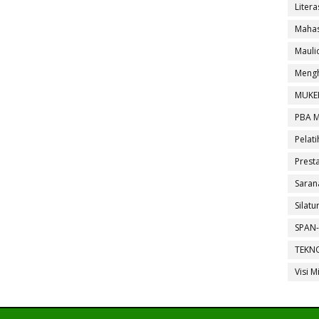
Litera
Mahas
Maul
Mengh
MUKE
PBA 
Pelati
Presta
Saran
Silat
SPAN-
TEKN
Visi M