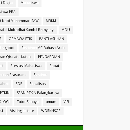
si Digital
Mahasiswa
iswa PBA
id Nabi Muhammad SAW
MBKM
afal Mufradhat Sambil Bernyanyi
MOU
R
ORMAWA FTIK
PANTI ASUHAN
Mengabdi
Pelatihan MC Bahasa Arab
han Qira'atul Kutub
PENGABDIAN
si
Prestasi Mahasiswa
Rapat
a dan Prasarana
Seminar
urahmi
SOP
Sosialisasi
PTKIN
SPAN-PTKIN Palangkaraya
OLOGI
Tutor Sebaya
umum
VISI
isi
Visiting lecture
WORKHSOP