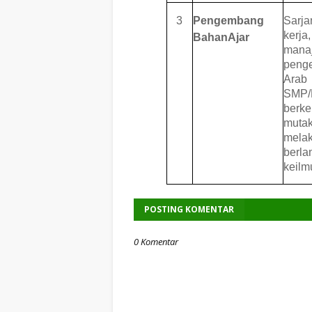
3
Pengembang
Sarja
kerja
Bahan
Ajar
manaj
peng
Ara
SMP
berke
mut
mela
berl
keilm
POSTING KOMENTAR
0 Komentar