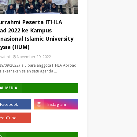
turrahmi Peserta ITHLA
ad 2022 ke Kampus
rnasional Islamic University
ysia (IIUM)
riyatmi
November 29, 2022
29/09/2022) lalu para anggota ITHLA Abroad
laksanakan salah satu agenda …
AL MEDIA
P