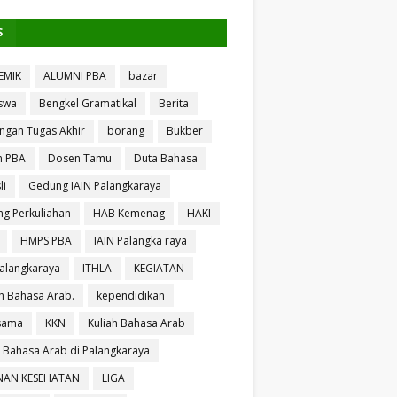
S
EMIK
ALUMNI PBA
bazar
swa
Bengkel Gramatikal
Berita
ngan Tugas Akhir
borang
Bukber
n PBA
Dosen Tamu
Duta Bahasa
li
Gedung IAIN Palangkaraya
g Perkuliahan
HAB Kemenag
HAKI
HMPS PBA
IAIN Palangka raya
Palangkaraya
ITHLA
KEGIATAN
 Bahasa Arab.
kependidikan
sama
KKN
Kuliah Bahasa Arab
h Bahasa Arab di Palangkaraya
NAN KESEHATAN
LIGA