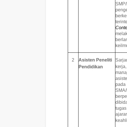
SMP/
peng
berke
terin
Cont
mela
berl
keilm
2
Asisten Peneliti
Sarja
kerja
Pendidikan
manaj
asist
pada
SMA/
berp
dibid
tugas
ajar
keahl