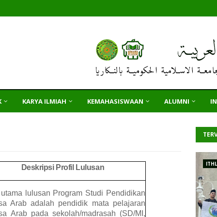
K
KARYA ILMIAH
KEMAHASISWAAN
ALUMNI
I
TERV
ITH
Deskripsi
Profil
Lulusan
l utama lulusan Program Studi Pendidikan
sa Arab
adalah
pendidik
mata
pelajaran
sa
Arab
pada
sekolah/madrasah
(SD/MI,