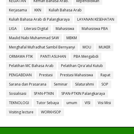
KEGIATAN
Kemah Bahasa Arab.
kependidikan
Kerjasama
KKN
Kuliah Bahasa Arab
Kuliah Bahasa Arab di Palangkaraya
LAYANAN KESEHATAN
LIGA
Literasi Digital
Mahasiswa
Mahasiswa PBA
Maulid Nabi Muhammad SAW
MBKM
Menghafal Mufradhat Sambil Bernyanyi
MOU
MUKER
ORMAWA FTIK
PANTI ASUHAN
PBA Mengabdi
Pelatihan MC Bahasa Arab
Pelatihan Qira'atul Kutub
PENGABDIAN
Prestasi
Prestasi Mahasiswa
Rapat
Sarana dan Prasarana
Seminar
Silaturahmi
SOP
Sosialisasi
SPAN-PTKIN
SPAN-PTKIN Palangkaraya
TEKNOLOGI
Tutor Sebaya
umum
VISI
Visi Misi
Visiting lecture
WORKHSOP