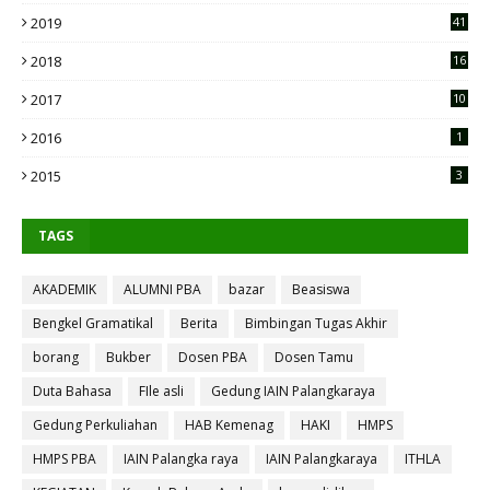
2019
41
2018
16
2017
10
2016
1
2015
3
TAGS
AKADEMIK
ALUMNI PBA
bazar
Beasiswa
Bengkel Gramatikal
Berita
Bimbingan Tugas Akhir
borang
Bukber
Dosen PBA
Dosen Tamu
Duta Bahasa
FIle asli
Gedung IAIN Palangkaraya
Gedung Perkuliahan
HAB Kemenag
HAKI
HMPS
HMPS PBA
IAIN Palangka raya
IAIN Palangkaraya
ITHLA