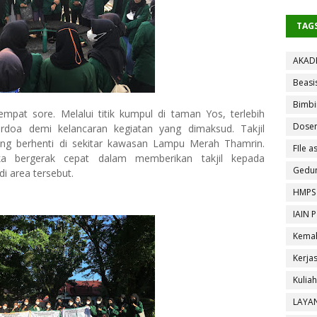
TAG
AKAD
Beasi
Bimbi
empat sore. Melalui titik kumpul di taman Yos, terlebih
Dose
rdoa demi kelancaran kegiatan yang dimaksud. Takjil
ang berhenti di sekitar kawasan Lampu Merah Thamrin.
FIle as
ka bergerak cepat dalam memberikan takjil kepada
Gedun
i area tersebut.
HMPS
IAIN 
Kemah
Kerja
Kulia
LAYA