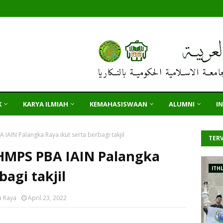
K
KARYA ILMIAH
KEMAHASISWAAN
ALUMNI
I
AIN Palangka Raya ikut serta berbagi takjil
TERV
HMPS PBA IAIN Palangka
ITH
bagi takjil
a Raya
April 23, 2022