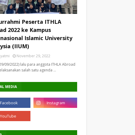
turrahmi Peserta ITHLA
ad 2022 ke Kampus
rnasional Islamic University
ysia (IIUM)
riyatmi
November 29, 2022
29/09/2022) lalu para anggota ITHLA Abroad
laksanakan salah satu agenda …
AL MEDIA
P