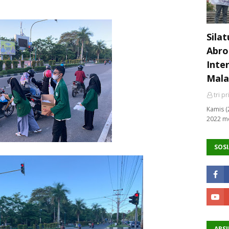
Sila
Abro
Inte
Mala
tri p
Kamis (
2022 me
SOSI
ARSI