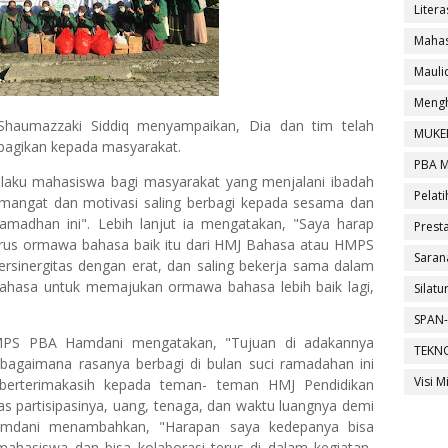
Litera
Mahas
Maul
Mengh
Shaumazzaki Siddiq menyampaikan, Dia dan tim telah
MUKE
-bagikan kepada masyarakat.
PBA 
selaku mahasiswa bagi masyarakat yang menjalani ibadah
Pelati
emangat dan motivasi saling berbagi kepada sesama dan
madhan ini". Lebih lanjut ia mengatakan, "Saya harap
Presta
urus ormawa bahasa baik itu dari HMJ Bahasa atau HMPS
Saran
rsinergitas dengan erat, dan saling bekerja sama dalam
bahasa untuk memajukan ormawa bahasa lebih baik lagi,
Silat
SPAN-
HMPS PBA Hamdani mengatakan, "Tujuan di adakannya
TEKN
u bagaimana rasanya berbagi di bulan suci ramadahan ini
Visi M
berterimakasih kepada teman- teman HMJ Pendidikan
partisipasinya, uang, tenaga, dan waktu luangnya demi
. Hamdani menambahkan, "Harapan saya kedepanya bisa
 mahasiswa dan bisa kolaborasi terus di dalam kegiatan-