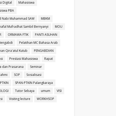
si Digital
Mahasiswa
iswa PBA
id Nabi Muhammad SAW
MBKM
afal Mufradhat Sambil Bernyanyi
MOU
R
ORMAWA FTIK
PANTI ASUHAN
Mengabdi
Pelatihan MC Bahasa Arab
han Qira'atul Kutub
PENGABDIAN
si
Prestasi Mahasiswa
Rapat
a dan Prasarana
Seminar
urahmi
SOP
Sosialisasi
PTKIN
SPAN-PTKIN Palangkaraya
OLOGI
Tutor Sebaya
umum
VISI
isi
Visiting lecture
WORKHSOP