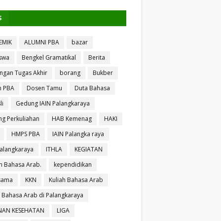
S
EMIK
ALUMNI PBA
bazar
swa
Bengkel Gramatikal
Berita
ngan Tugas Akhir
borang
Bukber
n PBA
Dosen Tamu
Duta Bahasa
li
Gedung IAIN Palangkaraya
g Perkuliahan
HAB Kemenag
HAKI
HMPS PBA
IAIN Palangka raya
Palangkaraya
ITHLA
KEGIATAN
 Bahasa Arab.
kependidikan
sama
KKN
Kuliah Bahasa Arab
h Bahasa Arab di Palangkaraya
NAN KESEHATAN
LIGA