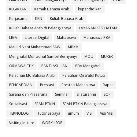
KEGIATAN
Kemah Bahasa Arab.
kependidikan
Kerjasama
KKN
Kuliah Bahasa Arab
Kuliah Bahasa Arab di Palangkaraya
LAYANAN KESEHATAN
LIGA
Literasi Digital
Mahasiswa
Mahasiswa PBA
Maulid Nabi Muhammad SAW
MBKM
Menghafal Mufradhat Sambil Bernyanyi
MOU
MUKER
ORMAWA FTIK
PANTI ASUHAN
PBA Mengabdi
Pelatihan MC Bahasa Arab
Pelatihan Qira'atul Kutub
PENGABDIAN
Prestasi
Prestasi Mahasiswa
Rapat
Sarana dan Prasarana
Seminar
Silaturahmi
SOP
Sosialisasi
SPAN-PTKIN
SPAN-PTKIN Palangkaraya
TEKNOLOGI
Tutor Sebaya
umum
VISI
Visi Misi
Visiting lecture
WORKHSOP