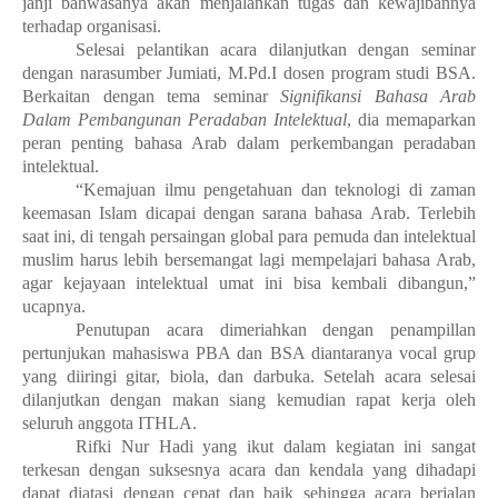
janji bahwasanya akan menjalankan tugas dan kewajibannya
terhadap organisasi.
Selesai pelantikan acara dilanjutkan dengan seminar
dengan narasumber Jumiati, M.Pd.I dosen program studi BSA.
Berkaitan dengan tema seminar
Signifikansi Bahasa Arab
Dalam Pembangunan Peradaban Intelektual
, dia memaparkan
peran penting bahasa Arab dalam perkembangan peradaban
intelektual.
“Kemajuan ilmu pengetahuan dan teknologi di zaman
keemasan Islam dicapai dengan sarana bahasa Arab. Terlebih
saat ini, di tengah persaingan global para pemuda dan intelektual
muslim harus lebih bersemangat lagi mempelajari bahasa Arab,
agar kejayaan intelektual umat ini bisa kembali dibangun,”
ucapnya.
Penutupan acara dimeriahkan dengan penampillan
pertunjukan mahasiswa PBA dan BSA diantaranya vocal grup
yang diiringi gitar, biola, dan darbuka. Setelah acara selesai
dilanjutkan dengan makan siang kemudian rapat kerja oleh
seluruh anggota ITHLA.
Rifki Nur Hadi yang ikut dalam kegiatan ini sangat
terkesan dengan suksesnya acara dan kendala yang dihadapi
dapat diatasi dengan cepat dan baik sehingga acara berjalan