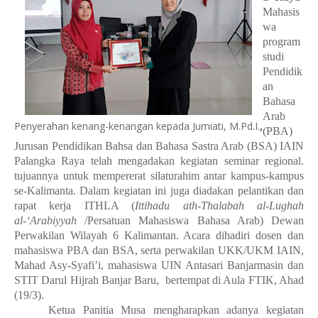
Mahasis
wa
program
studi
Pendidik
an
Bahasa
Arab
Penyerahan kenang-kenangan kepada Jumiati, M.Pd.I.
,
(PBA)
Jurusan Pendidikan Bahsa dan Bahasa Sastra Arab (BSA) IAIN
Palangka Raya telah mengadakan kegiatan seminar regional.
tujuannya untuk mempererat silaturahim antar kampus-kampus
se-Kalimanta. Dalam kegiatan ini juga diadakan pelantikan dan
rapat kerja ITHLA (
Ittihadu ath-Thalabah al-Lughah
al-‘Arabiyyah
/Persatuan Mahasiswa Bahasa Arab) Dewan
Perwakilan Wilayah 6 Kalimantan. Acara dihadiri dosen dan
mahasiswa PBA dan BSA, serta perwakilan UKK/UKM IAIN,
Mahad Asy-Syafi’i, mahasiswa UIN Antasari Banjarmasin dan
STIT Darul Hijrah Banjar Baru,
bertempat di Aula FTIK, Ahad
(19/3).
Ketua Panitia Musa mengharapkan adanya kegiatan