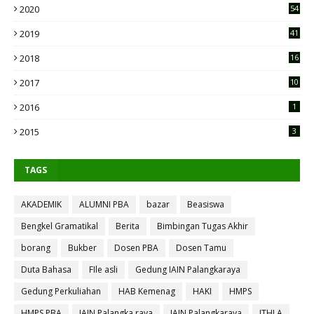
2020
54
2019
41
2018
16
2017
10
2016
1
2015
3
TAGS
AKADEMIK
ALUMNI PBA
bazar
Beasiswa
Bengkel Gramatikal
Berita
Bimbingan Tugas Akhir
borang
Bukber
Dosen PBA
Dosen Tamu
Duta Bahasa
FIle asli
Gedung IAIN Palangkaraya
Gedung Perkuliahan
HAB Kemenag
HAKI
HMPS
HMPS PBA
IAIN Palangka raya
IAIN Palangkaraya
ITHLA