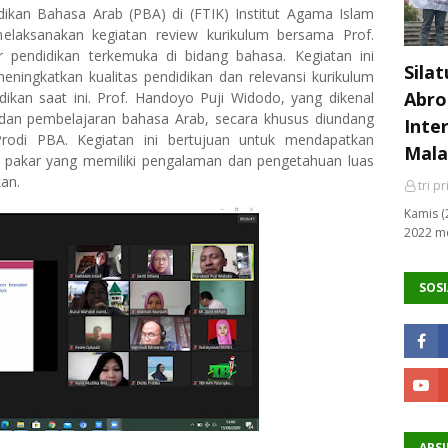
ikan Bahasa Arab (PBA) di (FTIK) Institut Agama Islam
melaksanakan kegiatan review kurikulum bersama Prof.
 pendidikan terkemuka di bidang bahasa. Kegiatan ini
Sila
eningkatkan kualitas pendidikan dan relevansi kurikulum
Abro
kan saat ini. Prof. Handoyo Puji Widodo, yang dikenal
 dan pembelajaran bahasa Arab, secara khusus diundang
Inte
rodi PBA. Kegiatan ini bertujuan untuk mendapatkan
Mala
 pakar yang memiliki pengalaman dan pengetahuan luas
an.
tri p
Kamis (
2022 me
SOSI
ARSI