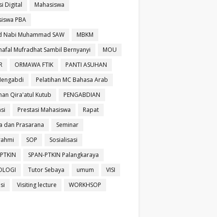
si Digital
Mahasiswa
iswa PBA
id Nabi Muhammad SAW
MBKM
afal Mufradhat Sambil Bernyanyi
MOU
R
ORMAWA FTIK
PANTI ASUHAN
Mengabdi
Pelatihan MC Bahasa Arab
han Qira'atul Kutub
PENGABDIAN
si
Prestasi Mahasiswa
Rapat
a dan Prasarana
Seminar
urahmi
SOP
Sosialisasi
PTKIN
SPAN-PTKIN Palangkaraya
OLOGI
Tutor Sebaya
umum
VISI
isi
Visiting lecture
WORKHSOP