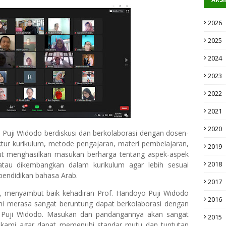
2026
2025
2024
2023
2022
2021
2020
 Puji Widodo berdiskusi dan berkolaborasi dengan dosen-
tur kurikulum, metode pengajaran, materi pembelajaran,
2019
but menghasilkan masukan berharga tentang aspek-aspek
2018
 atau dikembangkan dalam kurikulum agar lebih sesuai
endidikan bahasa Arab.
2017
A, menyambut baik kehadiran Prof. Handoyo Puji Widodo
2016
mi merasa sangat beruntung dapat berkolaborasi dengan
o Puji Widodo. Masukan dan pandangannya akan sangat
2015
m kami agar dapat memenuhi standar mutu dan tuntutan