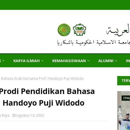
K
KARYA ILMIAH
KEMAHASISWAAN
ALUMNI
I
n Bahasa Arab bersama Prof. Handoyo Puji Widodo
TERV
Prodi Pendidikan Bahasa
ITH
. Handoyo Puji Widodo
a Raya
Agustus 14, 2020