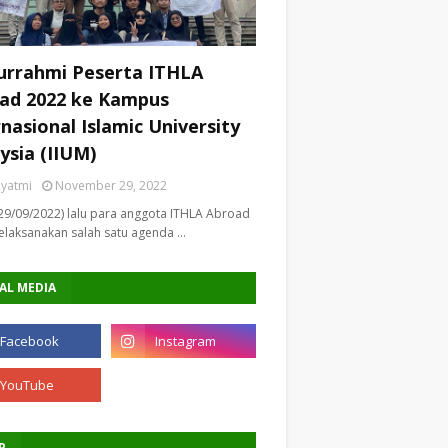
turrahmi Peserta ITHLA
ad 2022 ke Kampus
rnasional Islamic University
ysia (IIUM)
riyatmi
November 29, 2022
29/09/2022) lalu para anggota ITHLA Abroad
laksanakan salah satu agenda …
AL MEDIA
P