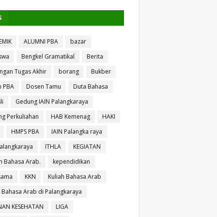
S
EMIK
ALUMNI PBA
bazar
swa
Bengkel Gramatikal
Berita
ngan Tugas Akhir
borang
Bukber
n PBA
Dosen Tamu
Duta Bahasa
li
Gedung IAIN Palangkaraya
g Perkuliahan
HAB Kemenag
HAKI
HMPS PBA
IAIN Palangka raya
Palangkaraya
ITHLA
KEGIATAN
 Bahasa Arab.
kependidikan
sama
KKN
Kuliah Bahasa Arab
h Bahasa Arab di Palangkaraya
NAN KESEHATAN
LIGA