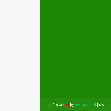
Crafted with
by
TemplatesYard
| Distribu