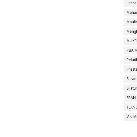
Litera
Mahas
Maul
Mengh
MUKE
PBA 
Pelati
Presta
Saran
Silat
SPAN-
TEKN
Visi M