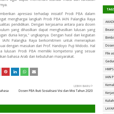
rnya.
TAG
berikan apresiasi terhadap inisiatif Prodi PBA dalam
angat menghargai langkah Prodi PBA IAIN Palangka Raya
AKAD
alitas pendidikan. Dengan kerjasama antara para dosen
ikulum yang dihasilkan dapat menghasilkan lulusan yang
Beasi
an dunia kerja," ungkapnya. Dengan hasil dari kegiatan
Bimbi
IK IAIN Palangka Raya berkomitmen untuk menerapkan
ai dengan masukan dari Prof. Handoyo Puji Widodo. Hal
Dose
wa lulusan Prodi PBA memiliki kompetensi yang sesuai
FIle as
ikan bahasa Arab dan kebutuhan masyarakat.
Gedun
HMPS
IAIN 
Kemah
LEBIH BARU
Bahasa
Dosen PBA Ikuti Sosialisasi Visi dan Misi Tahun 2020
Kerja
Kulia
LAYA