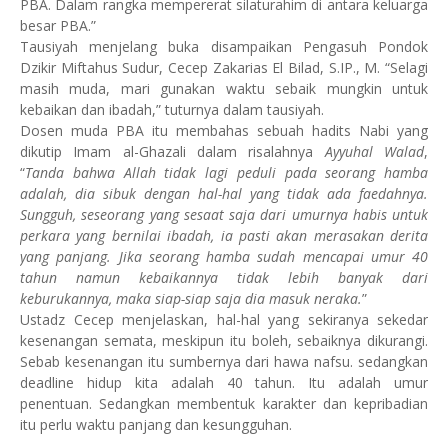
PBA. Dalam rangka mempererat silaturahim di antara keluarga
besar PBA.”
Tausiyah menjelang buka disampaikan Pengasuh Pondok
Dzikir Miftahus Sudur, Cecep Zakarias El Bilad, S.IP., M. “Selagi
masih muda, mari gunakan waktu sebaik mungkin untuk
kebaikan dan ibadah,” tuturnya dalam tausiyah.
Dosen muda PBA itu membahas sebuah hadits Nabi yang
dikutip Imam al-Ghazali dalam risalahnya
Ayyuhal Walad
,
“
Tanda bahwa Allah tidak lagi peduli pada seorang hamba
adalah, dia sibuk dengan hal-hal yang tidak ada faedahnya.
Sungguh, seseorang yang sesaat saja dari umurnya habis untuk
perkara yang bernilai ibadah, ia pasti akan merasakan derita
yang panjang. Jika seorang hamba sudah mencapai umur 40
tahun namun kebaikannya tidak lebih banyak dari
keburukannya, maka siap-siap saja dia masuk neraka.
”
Ustadz Cecep menjelaskan, hal-hal yang sekiranya sekedar
kesenangan semata, meskipun itu boleh, sebaiknya dikurangi.
Sebab kesenangan itu sumbernya dari hawa nafsu. sedangkan
deadline hidup kita adalah 40 tahun. Itu adalah umur
penentuan. Sedangkan membentuk karakter dan kepribadian
itu perlu waktu panjang dan kesungguhan.