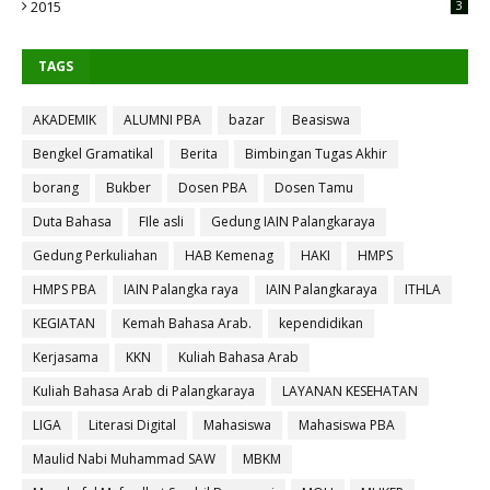
2015
3
TAGS
AKADEMIK
ALUMNI PBA
bazar
Beasiswa
Bengkel Gramatikal
Berita
Bimbingan Tugas Akhir
borang
Bukber
Dosen PBA
Dosen Tamu
Duta Bahasa
FIle asli
Gedung IAIN Palangkaraya
Gedung Perkuliahan
HAB Kemenag
HAKI
HMPS
HMPS PBA
IAIN Palangka raya
IAIN Palangkaraya
ITHLA
KEGIATAN
Kemah Bahasa Arab.
kependidikan
Kerjasama
KKN
Kuliah Bahasa Arab
Kuliah Bahasa Arab di Palangkaraya
LAYANAN KESEHATAN
LIGA
Literasi Digital
Mahasiswa
Mahasiswa PBA
Maulid Nabi Muhammad SAW
MBKM