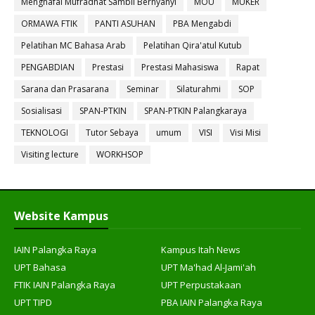
Menghafal Mufradhat Sambil Bernyanyi
MOU
MUKER
ORMAWA FTIK
PANTI ASUHAN
PBA Mengabdi
Pelatihan MC Bahasa Arab
Pelatihan Qira'atul Kutub
PENGABDIAN
Prestasi
Prestasi Mahasiswa
Rapat
Sarana dan Prasarana
Seminar
Silaturahmi
SOP
Sosialisasi
SPAN-PTKIN
SPAN-PTKIN Palangkaraya
TEKNOLOGI
Tutor Sebaya
umum
VISI
Visi Misi
Visiting lecture
WORKHSOP
Website Kampus
IAIN Palangka Raya
Kampus Itah News
UPT Bahasa
UPT Ma'had Al-Jami'ah
FTIK IAIN Palangka Raya
UPT Perpustakaan
UPT TIPD
PBA IAIN Palangka Raya