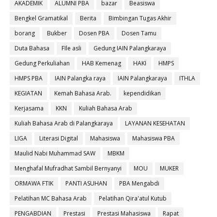
AKADEMIK
ALUMNI PBA
bazar
Beasiswa
Bengkel Gramatikal
Berita
Bimbingan Tugas Akhir
borang
Bukber
Dosen PBA
Dosen Tamu
Duta Bahasa
FIle asli
Gedung IAIN Palangkaraya
Gedung Perkuliahan
HAB Kemenag
HAKI
HMPS
HMPS PBA
IAIN Palangka raya
IAIN Palangkaraya
ITHLA
KEGIATAN
Kemah Bahasa Arab.
kependidikan
Kerjasama
KKN
Kuliah Bahasa Arab
Kuliah Bahasa Arab di Palangkaraya
LAYANAN KESEHATAN
LIGA
Literasi Digital
Mahasiswa
Mahasiswa PBA
Maulid Nabi Muhammad SAW
MBKM
Menghafal Mufradhat Sambil Bernyanyi
MOU
MUKER
ORMAWA FTIK
PANTI ASUHAN
PBA Mengabdi
Pelatihan MC Bahasa Arab
Pelatihan Qira'atul Kutub
PENGABDIAN
Prestasi
Prestasi Mahasiswa
Rapat