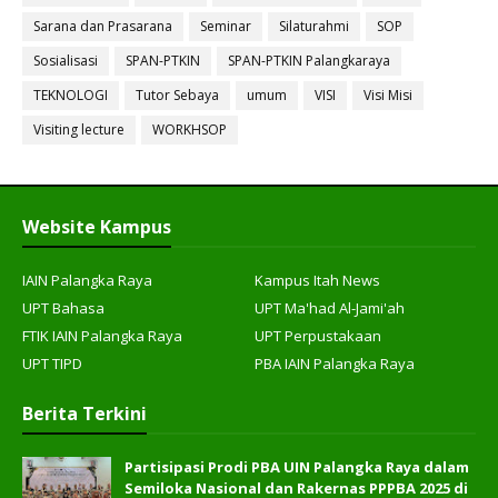
Sarana dan Prasarana
Seminar
Silaturahmi
SOP
Sosialisasi
SPAN-PTKIN
SPAN-PTKIN Palangkaraya
TEKNOLOGI
Tutor Sebaya
umum
VISI
Visi Misi
Visiting lecture
WORKHSOP
Website Kampus
IAIN Palangka Raya
Kampus Itah News
UPT Bahasa
UPT Ma'had Al-Jami'ah
FTIK IAIN Palangka Raya
UPT Perpustakaan
UPT TIPD
PBA IAIN Palangka Raya
Berita Terkini
Partisipasi Prodi PBA UIN Palangka Raya dalam
Semiloka Nasional dan Rakernas PPPBA 2025 di