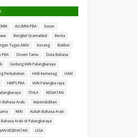
S
EMIK
ALUMNI PBA
bazar
swa
Bengkel Gramatikal
Berita
ngan Tugas Akhir
borang
Bukber
n PBA
Dosen Tamu
Duta Bahasa
li
Gedung IAIN Palangkaraya
g Perkuliahan
HAB Kemenag
HAKI
HMPS PBA
IAIN Palangka raya
Palangkaraya
ITHLA
KEGIATAN
 Bahasa Arab.
kependidikan
sama
KKN
Kuliah Bahasa Arab
h Bahasa Arab di Palangkaraya
NAN KESEHATAN
LIGA