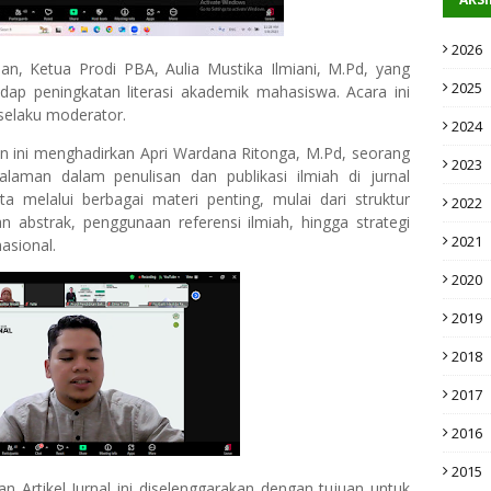
2026
aan,
Ketua Prodi PBA
,
Aulia Mustika Ilmiani, M.Pd
, yang
2025
p peningkatan literasi akademik mahasiswa. Acara ini
selaku moderator.
2024
an ini menghadirkan
Apri Wardana Ritonga, M.Pd
, seorang
2023
alaman dalam penulisan dan publikasi ilmiah di jurnal
a melalui berbagai materi penting, mulai dari struktur
2022
san abstrak, penggunaan referensi ilmiah, hingga strategi
2021
nasional.
2020
2019
2018
2017
2016
2015
n Artikel Jurnal ini diselenggarakan dengan tujuan untuk