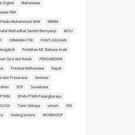
si Digital
Mahasiswa
iswa PBA
id Nabi Muhammad SAW
MBKM
afal Mufradhat Sambil Bernyanyi
MOU
R
ORMAWA FTIK
PANTI ASUHAN
Mengabdi
Pelatihan MC Bahasa Arab
han Qira'atul Kutub
PENGABDIAN
si
Prestasi Mahasiswa
Rapat
a dan Prasarana
Seminar
urahmi
SOP
Sosialisasi
PTKIN
SPAN-PTKIN Palangkaraya
OLOGI
Tutor Sebaya
umum
VISI
isi
Visiting lecture
WORKHSOP