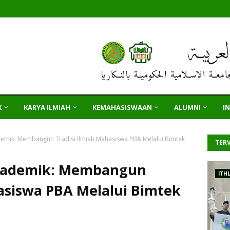
K
KARYA ILMIAH
KEMAHASISWAAN
ALUMNI
I
mik: Membangun Tradisi Ilmiah Mahasiswa PBA Melalui Bimtek
TERV
kademik: Membangun
ITH
asiswa PBA Melalui Bimtek