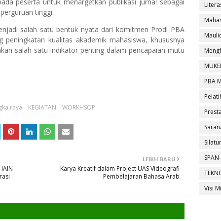
pada peserta untuk menargetkan publikasi jurnal sebagai
Litera
perguruan tinggi.
Mahas
menjadi salah satu bentuk nyata dari komitmen Prodi PBA
Maul
 peningkatan kualitas akademik mahasiswa, khususnya
akan salah satu indikator penting dalam pencapaian mutu
Mengh
MUKE
PBA 
Pelati
gka raya
KEGIATAN
WORKHSOP
Presta
Saran
Silat
SPAN-
LEBIH BARU
 IAIN
Karya Kreatif dalam Project UAS Videografi
TEKN
rasi
Pembelajaran Bahasa Arab
Visi M