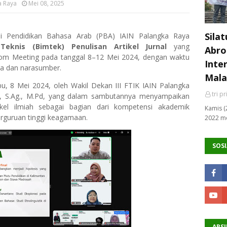
a Raya
Mei 08, 2025
Sila
 Pendidikan Bahasa Arab (PBA) IAIN Palangka Raya
Teknis (Bimtek) Penulisan Artikel Jurnal
yang
Abro
Zoom Meeting pada tanggal
8–12 Mei 2024
, dengan waktu
Inte
ta dan narasumber.
Mala
bu, 8 Mei 2024
, oleh
Wakil Dekan III FTIK IAIN Palangka
tri p
, S.Ag., M.Pd
, yang dalam sambutannya menyampaikan
kel ilmiah sebagai bagian dari kompetensi akademik
Kamis (
erguruan tinggi keagamaan.
2022 me
SOSI
ARSI