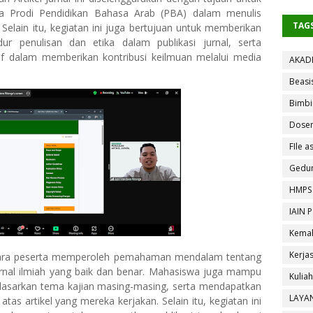
 Prodi Pendidikan Bahasa Arab (PBA) dalam menulis
TAG
n. Selain itu, kegiatan ini juga bertujuan untuk memberikan
 penulisan dan etika dalam publikasi jurnal, serta
f dalam memberikan kontribusi keilmuan melalui media
AKAD
Beasi
Bimbi
Dose
FIle as
Gedun
HMPS
IAIN 
Kemah
Kerja
, para peserta memperoleh pemahaman mendalam tentang
 jurnal ilmiah yang baik dan benar. Mahasiswa juga mampu
Kulia
erdasarkan tema kajian masing-masing, serta mendapatkan
LAYA
as artikel yang mereka kerjakan. Selain itu, kegiatan ini