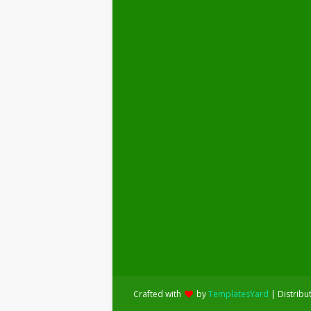
Crafted with
by
TemplatesYard
| Distribu