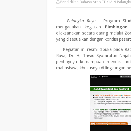
Pendidikan Bahasa Arab FTIK IAIN Palangk
Palangka Raya
– Program Studi
mengadakan kegiatan
Bimbingan 
dilaksanakan secara daring melalui 
yang disesuaikan dengan kondisi peser
Kegiatan ini resmi
dibuka pada Ra
Raya
,
Dr. Hj. Triwid Syafarotun Najah
pentingnya kemampuan menulis arti
mahasiswa, khususnya di lingkungan p