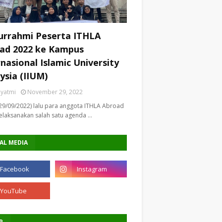
turrahmi Peserta ITHLA
ad 2022 ke Kampus
rnasional Islamic University
ysia (IIUM)
riyatmi
November 29, 2022
29/09/2022) lalu para anggota ITHLA Abroad
laksanakan salah satu agenda …
AL MEDIA
P