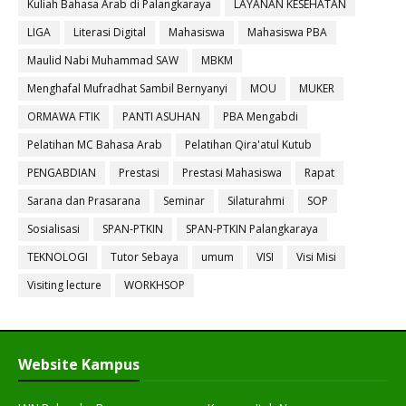
Kuliah Bahasa Arab di Palangkaraya
LAYANAN KESEHATAN
LIGA
Literasi Digital
Mahasiswa
Mahasiswa PBA
Maulid Nabi Muhammad SAW
MBKM
Menghafal Mufradhat Sambil Bernyanyi
MOU
MUKER
ORMAWA FTIK
PANTI ASUHAN
PBA Mengabdi
Pelatihan MC Bahasa Arab
Pelatihan Qira'atul Kutub
PENGABDIAN
Prestasi
Prestasi Mahasiswa
Rapat
Sarana dan Prasarana
Seminar
Silaturahmi
SOP
Sosialisasi
SPAN-PTKIN
SPAN-PTKIN Palangkaraya
TEKNOLOGI
Tutor Sebaya
umum
VISI
Visi Misi
Visiting lecture
WORKHSOP
Website Kampus