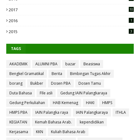
2017
10
2016
1
2015
3
TAGS
AKADEMIK
ALUMNI PBA
bazar
Beasiswa
Bengkel Gramatikal
Berita
Bimbingan Tugas Akhir
borang
Bukber
Dosen PBA
Dosen Tamu
Duta Bahasa
FIle asli
Gedung IAIN Palangkaraya
Gedung Perkuliahan
HAB Kemenag
HAKI
HMPS
HMPS PBA
IAIN Palangka raya
IAIN Palangkaraya
ITHLA
KEGIATAN
Kemah Bahasa Arab.
kependidikan
Kerjasama
KKN
Kuliah Bahasa Arab