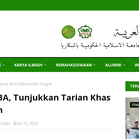
K
KARYA ILMIAH
KEMAHASISWAAN
ALUMNI
I
arian Khas Kalimantan Tengah
TERV
BA, Tunjukkan Tarian Khas
ITH
h
a Raya
Juli 15, 2023