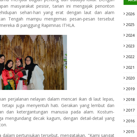
an masyarakat pesisir, tarian ini mengajak penonton
hidupan sehari-hari yang erat dengan laut dan alam
2026
mantan Tengah mampu mengemas pesan-pesan tersebut
2025
n mereka di panggung Rapimnas ITHLA.
2024
2023
2022
2021
2020
2019
 perjalanan nelayan dalam mencari ikan di laut lepas,
2018
, tetapi juga menyentuh hati. Gerakan yang lembut dan
2017
n dan ketergantungan manusia pada alam. Kostum-
uga mengundang decak kagum, dengan detail-detail yang
2016
ton.
2015
ma dalam pertunjukan tersebut, mengatakan, "Kami sangat