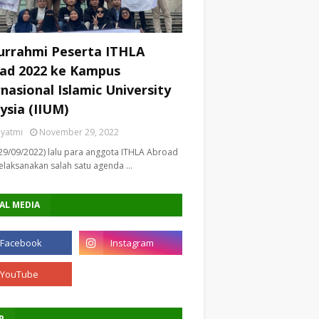
turrahmi Peserta ITHLA
ad 2022 ke Kampus
rnasional Islamic University
ysia (IIUM)
riyatmi
November 29, 2022
29/09/2022) lalu para anggota ITHLA Abroad
laksanakan salah satu agenda …
AL MEDIA
P