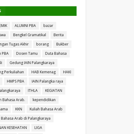
S
EMIK
ALUMNI PBA
bazar
swa
Bengkel Gramatikal
Berita
ngan Tugas Akhir
borang
Bukber
n PBA
Dosen Tamu
Duta Bahasa
li
Gedung IAIN Palangkaraya
g Perkuliahan
HAB Kemenag
HAKI
HMPS PBA
IAIN Palangka raya
Palangkaraya
ITHLA
KEGIATAN
 Bahasa Arab.
kependidikan
sama
KKN
Kuliah Bahasa Arab
h Bahasa Arab di Palangkaraya
NAN KESEHATAN
LIGA