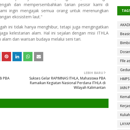
Tengah dan mempersembahkan tarian pesisir kami di
, kami ingin mengajak semua orang untuk merenungkan
TAG
ngan ekosistem laut."
AKAD
ngah ini tidak hanya menghibur, tetapi juga mengingatkan
ga kelestarian alam. Hal ini sejalan dengan misi ITHLA
Beasi
alam dan warisan budaya melalui seni tari.
Bimbi
Dose
FIle as
Gedun
LEBIH BARU
di PBA
Sukses Gelar RAPIMNAS ITHLA, Mahasiswa PBA
HMPS
Ramaikan Kegiatan Nasional Perdana ITHLA di
Wilayah Kalimantan
IAIN 
Kemah
Kerja
Kulia
LAYA