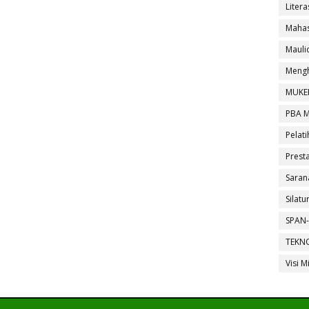
Litera
Mahas
Maul
Mengh
MUKE
PBA 
Pelati
Presta
Saran
Silat
SPAN-
TEKN
Visi M