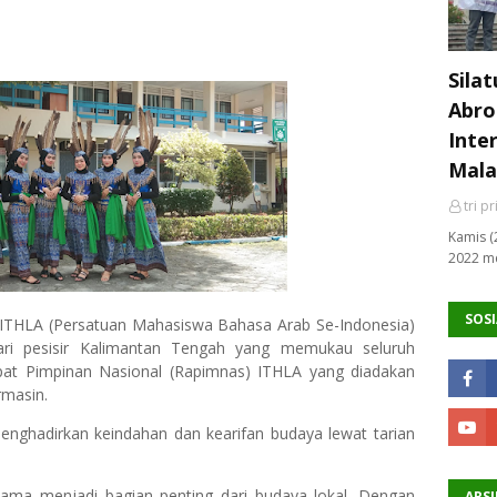
Sila
Abro
Inte
Mala
tri p
Kamis (
2022 me
SOSI
ITHLA (Persatuan Mahasiswa Bahasa Arab Se-Indonesia)
 tari pesisir Kalimantan Tengah yang memukau seluruh
pat Pimpinan Nasional (Rapimnas) ITHLA yang diadakan
rmasin.
enghadirkan keindahan dan kearifan budaya lewat tarian
 lama menjadi bagian penting dari budaya lokal. Dengan
ARSI