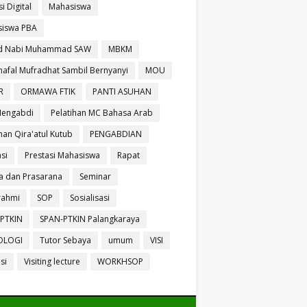
si Digital
Mahasiswa
iswa PBA
id Nabi Muhammad SAW
MBKM
afal Mufradhat Sambil Bernyanyi
MOU
R
ORMAWA FTIK
PANTI ASUHAN
Mengabdi
Pelatihan MC Bahasa Arab
han Qira'atul Kutub
PENGABDIAN
si
Prestasi Mahasiswa
Rapat
a dan Prasarana
Seminar
urahmi
SOP
Sosialisasi
PTKIN
SPAN-PTKIN Palangkaraya
OLOGI
Tutor Sebaya
umum
VISI
isi
Visiting lecture
WORKHSOP