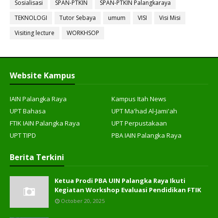
Sosialisasi
SPAN-PTKIN
SPAN-PTKIN Palangkaraya
TEKNOLOGI
Tutor Sebaya
umum
VISI
Visi Misi
Visiting lecture
WORKHSOP
Website Kampus
IAIN Palangka Raya
Kampus Itah News
UPT Bahasa
UPT Ma'had Al-Jami'ah
FTIK IAIN Palangka Raya
UPT Perpustakaan
UPT TIPD
PBA IAIN Palangka Raya
Berita Terkini
Ketua Prodi PBA UIN Palangka Raya Ikuti
Kegiatan Workshop Evaluasi Pendidikan FTIK
October 20, 2025