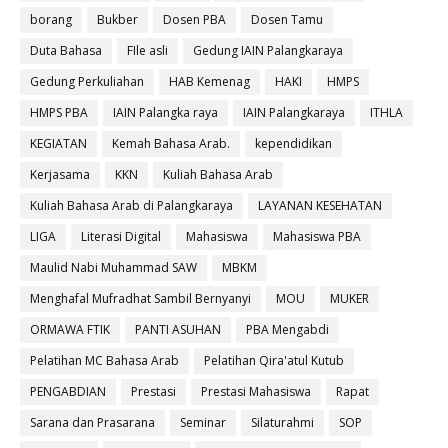
borang
Bukber
Dosen PBA
Dosen Tamu
Duta Bahasa
FIle asli
Gedung IAIN Palangkaraya
Gedung Perkuliahan
HAB Kemenag
HAKI
HMPS
HMPS PBA
IAIN Palangka raya
IAIN Palangkaraya
ITHLA
KEGIATAN
Kemah Bahasa Arab.
kependidikan
Kerjasama
KKN
Kuliah Bahasa Arab
Kuliah Bahasa Arab di Palangkaraya
LAYANAN KESEHATAN
LIGA
Literasi Digital
Mahasiswa
Mahasiswa PBA
Maulid Nabi Muhammad SAW
MBKM
Menghafal Mufradhat Sambil Bernyanyi
MOU
MUKER
ORMAWA FTIK
PANTI ASUHAN
PBA Mengabdi
Pelatihan MC Bahasa Arab
Pelatihan Qira'atul Kutub
PENGABDIAN
Prestasi
Prestasi Mahasiswa
Rapat
Sarana dan Prasarana
Seminar
Silaturahmi
SOP