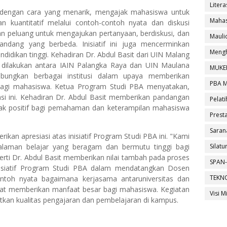
Litera
dengan cara yang menarik, mengajak mahasiswa untuk
Mahas
n kuantitatif melalui contoh-contoh nyata dan diskusi
an peluang untuk mengajukan pertanyaan, berdiskusi, dan
Maul
dang yang berbeda. Inisiatif ini juga mencerminkan
Mengh
endidikan tinggi. Kehadiran Dr. Abdul Basit dari UIN Malang
h dilakukan antara IAIN Palangka Raya dan UIN Maulana
MUKE
bungkan berbagai institusi dalam upaya memberikan
PBA 
 bagi mahasiswa. Ketua Program Studi PBA menyatakan,
i ini. Kehadiran Dr. Abdul Basit memberikan pandangan
Pelati
k positif bagi pemahaman dan keterampilan mahasiswa
Presta
Saran
an apresiasi atas inisiatif Program Studi PBA ini. "Kami
aman belajar yang beragam dan bermutu tinggi bagi
Silat
rti Dr. Abdul Basit memberikan nilai tambah pada proses
SPAN-
Inisiatif Program Studi PBA dalam mendatangkan Dosen
TEKN
toh nyata bagaimana kerjasama antaruniversitas dan
pat memberikan manfaat besar bagi mahasiswa. Kegiatan
Visi M
an kualitas pengajaran dan pembelajaran di kampus.