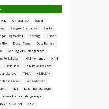
S
EMIK
ALUMNI PBA
bazar
swa
Bengkel Gramatikal
Berita
ngan Tugas Akhir
borang
Bukber
n PBA
Dosen Tamu
Duta Bahasa
li
Gedung IAIN Palangkaraya
g Perkuliahan
HAB Kemenag
HAKI
HMPS PBA
IAIN Palangka raya
Palangkaraya
ITHLA
KEGIATAN
 Bahasa Arab.
kependidikan
sama
KKN
Kuliah Bahasa Arab
h Bahasa Arab di Palangkaraya
NAN KESEHATAN
LIGA