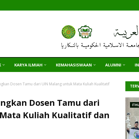
K
KARYA ILMIAH
KEMAHASISWAAN
ALUMNI
I
kan Dosen Tamu dari UIN Malang untuk Mata Kuliah Kualitatif
TERV
angkan Dosen Tamu dari
ITH
ata Kuliah Kualitatif dan