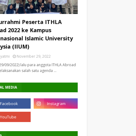
turrahmi Peserta ITHLA
ad 2022 ke Kampus
rnasional Islamic University
ysia (IIUM)
riyatmi
November 29, 2022
29/09/2022) lalu para anggota ITHLA Abroad
laksanakan salah satu agenda …
AL MEDIA
P