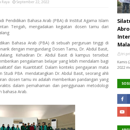
a Raya
September 22, 2022
Sila
di Pendidikan Bahasa Arab (PBA) di Institut Agama Islam
mantan Tengah, mengadakan kegiatan dosen tamu dari
Abro
alang
Inte
dikan Bahasa Arab (PBA) di sebuah perguruan tinggi di
Mala
enarik dengan mengundang Dosen Tamu, Dr. Abdul Basit,
tri p
 Malang. Kehadiran Dr. Abdul Basit di kampus tersebut
emberikan pengalaman belajar yang lebih mendalam bagi
Kamis (
itatif dan Kuantitatif. Dalam konteks pengajaran mata
2022 me
gram Studi PBA mendatangkan Dr. Abdul Basit, seorang ahli
diran dosen tamu ini adalah memberikan pandangan yang
SOSI
praktis dalam pemahaman dan penggunaan metodologi
ian bahasa Arab.
ARSI