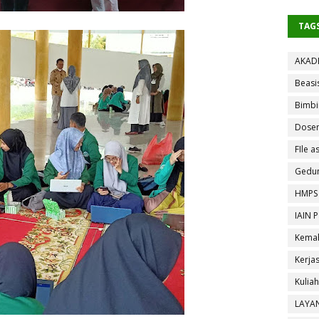
TAG
AKAD
Beasi
Bimbi
Dose
FIle as
Gedun
HMPS
IAIN 
Kemah
Kerja
Kulia
LAYA