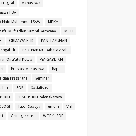
si Digital
Mahasiswa
iswa PBA
id Nabi Muhammad SAW
MBKM
afal Mufradhat Sambil Bernyanyi
MOU
R
ORMAWA FTIK
PANTI ASUHAN
Mengabdi
Pelatihan MC Bahasa Arab
han Qira'atul Kutub
PENGABDIAN
si
Prestasi Mahasiswa
Rapat
a dan Prasarana
Seminar
urahmi
SOP
Sosialisasi
PTKIN
SPAN-PTKIN Palangkaraya
OLOGI
Tutor Sebaya
umum
VISI
isi
Visiting lecture
WORKHSOP