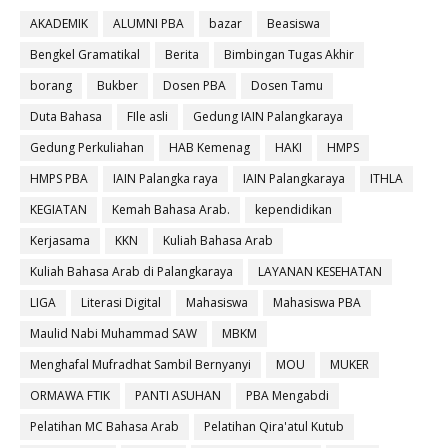
AKADEMIK
ALUMNI PBA
bazar
Beasiswa
Bengkel Gramatikal
Berita
Bimbingan Tugas Akhir
borang
Bukber
Dosen PBA
Dosen Tamu
Duta Bahasa
FIle asli
Gedung IAIN Palangkaraya
Gedung Perkuliahan
HAB Kemenag
HAKI
HMPS
HMPS PBA
IAIN Palangka raya
IAIN Palangkaraya
ITHLA
KEGIATAN
Kemah Bahasa Arab.
kependidikan
Kerjasama
KKN
Kuliah Bahasa Arab
Kuliah Bahasa Arab di Palangkaraya
LAYANAN KESEHATAN
LIGA
Literasi Digital
Mahasiswa
Mahasiswa PBA
Maulid Nabi Muhammad SAW
MBKM
Menghafal Mufradhat Sambil Bernyanyi
MOU
MUKER
ORMAWA FTIK
PANTI ASUHAN
PBA Mengabdi
Pelatihan MC Bahasa Arab
Pelatihan Qira'atul Kutub