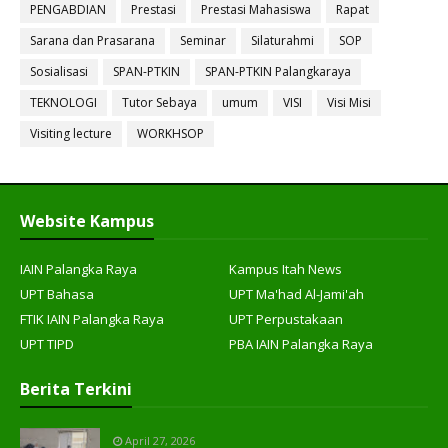
PENGABDIAN
Prestasi
Prestasi Mahasiswa
Rapat
Sarana dan Prasarana
Seminar
Silaturahmi
SOP
Sosialisasi
SPAN-PTKIN
SPAN-PTKIN Palangkaraya
TEKNOLOGI
Tutor Sebaya
umum
VISI
Visi Misi
Visiting lecture
WORKHSOP
Website Kampus
IAIN Palangka Raya
Kampus Itah News
UPT Bahasa
UPT Ma'had Al-Jami'ah
FTIK IAIN Palangka Raya
UPT Perpustakaan
UPT TIPD
PBA IAIN Palangka Raya
Berita Terkini
April 27, 2026