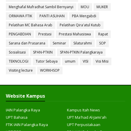
Menghafal Mufradhat Sambil Bernyanyi
MOU
MUKER
ORMAWA FTIK
PANTI ASUHAN
PBA Mengabdi
Pelatihan MC Bahasa Arab
Pelatihan Qira'atul Kutub
PENGABDIAN
Prestasi
Prestasi Mahasiswa
Rapat
Sarana dan Prasarana
Seminar
Silaturahmi
SOP
Sosialisasi
SPAN-PTKIN
SPAN-PTKIN Palangkaraya
TEKNOLOGI
Tutor Sebaya
umum
VISI
Visi Misi
Visiting lecture
WORKHSOP
Website Kampus
IAIN Palangka Raya
Kampus Itah News
UPT Bahasa
UPT Ma'had Al-Jami'ah
FTIK IAIN Palangka Raya
UPT Perpustakaan