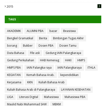
2015
3
TAGS
AKADEMIK
ALUMNI PBA
bazar
Beasiswa
Bengkel Gramatikal
Berita
Bimbingan Tugas Akhir
borang
Bukber
Dosen PBA
Dosen Tamu
Duta Bahasa
FIle asli
Gedung IAIN Palangkaraya
Gedung Perkuliahan
HAB Kemenag
HAKI
HMPS
HMPS PBA
IAIN Palangka raya
IAIN Palangkaraya
ITHLA
KEGIATAN
Kemah Bahasa Arab.
kependidikan
Kerjasama
KKN
Kuliah Bahasa Arab
Kuliah Bahasa Arab di Palangkaraya
LAYANAN KESEHATAN
LIGA
Literasi Digital
Mahasiswa
Mahasiswa PBA
Maulid Nabi Muhammad SAW
MBKM