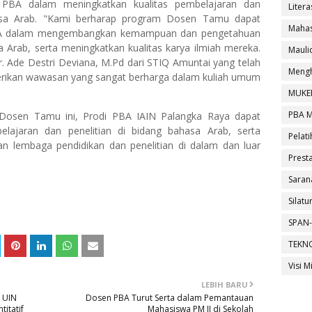
 PBA dalam meningkatkan kualitas pembelajaran dan
Litera
hasa Arab. "Kami berharap program Dosen Tamu dapat
Mahas
A dalam mengembangkan kemampuan dan pengetahuan
 Arab, serta meningkatkan kualitas karya ilmiah mereka.
Maul
. Ade Destri Deviana, M.Pd dari STIQ Amuntai yang telah
Mengh
ikan wawasan yang sangat berharga dalam kuliah umum
MUKE
PBA 
Dosen Tamu ini, Prodi PBA IAIN Palangka Raya dapat
elajaran dan penelitian di bidang bahasa Arab, serta
Pelati
n lembaga pendidikan dan penelitian di dalam dan luar
Presta
Saran
Silat
SPAN-
TEKN
Visi M
LEBIH BARU
 UIN
Dosen PBA Turut Serta dalam Pemantauan
titatif
Mahasiswa PM II di Sekolah