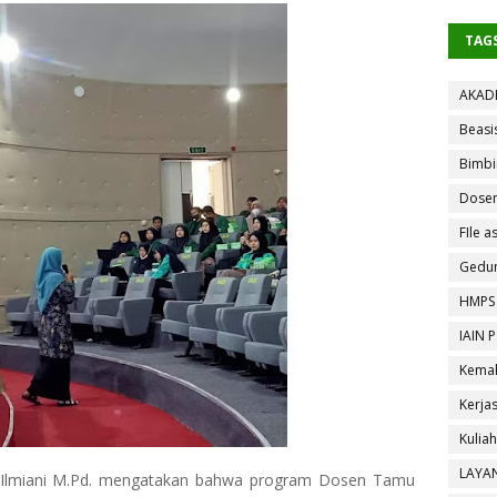
TAG
AKAD
Beasi
Bimbi
Dose
FIle as
Gedun
HMPS
IAIN 
Kemah
Kerja
Kulia
LAYA
ka Ilmiani M.Pd. mengatakan bahwa program Dosen Tamu