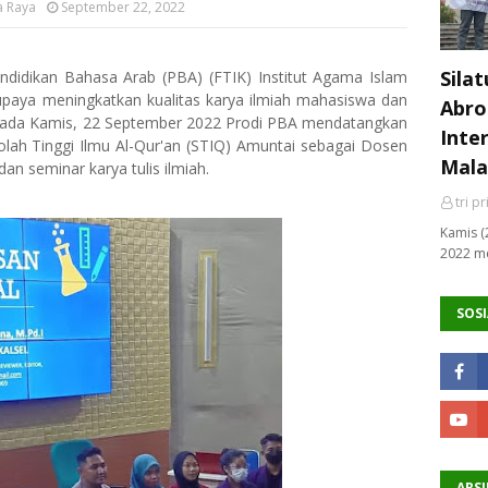
a Raya
September 22, 2022
Sila
ndidikan Bahasa Arab (PBA) (FTIK) Institut Agama Islam
rupaya meningkatkan kualitas karya ilmiah mahasiswa dan
Abro
Pada Kamis, 22 September 2022 Prodi PBA mendatangkan
Inte
kolah Tinggi Ilmu Al-Qur'an (STIQ) Amuntai sebagai Dosen
Mala
n seminar karya tulis ilmiah.
tri p
Kamis (
2022 me
SOSI
ARSI