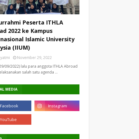
turrahmi Peserta ITHLA
ad 2022 ke Kampus
rnasional Islamic University
ysia (IIUM)
riyatmi
November 29, 2022
29/09/2022) lalu para anggota ITHLA Abroad
laksanakan salah satu agenda …
AL MEDIA
P