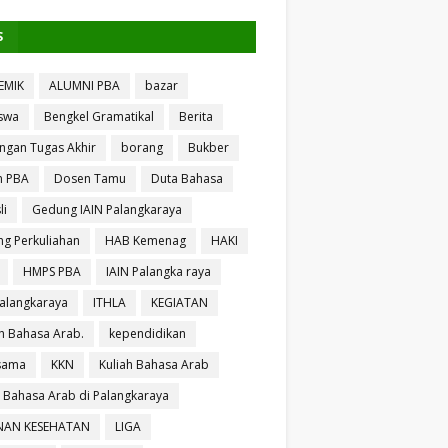
S
EMIK
ALUMNI PBA
bazar
swa
Bengkel Gramatikal
Berita
ngan Tugas Akhir
borang
Bukber
n PBA
Dosen Tamu
Duta Bahasa
li
Gedung IAIN Palangkaraya
g Perkuliahan
HAB Kemenag
HAKI
HMPS PBA
IAIN Palangka raya
Palangkaraya
ITHLA
KEGIATAN
 Bahasa Arab.
kependidikan
sama
KKN
Kuliah Bahasa Arab
h Bahasa Arab di Palangkaraya
NAN KESEHATAN
LIGA