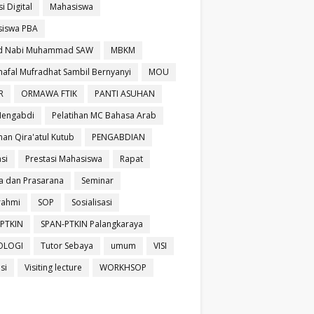
si Digital
Mahasiswa
iswa PBA
id Nabi Muhammad SAW
MBKM
afal Mufradhat Sambil Bernyanyi
MOU
R
ORMAWA FTIK
PANTI ASUHAN
Mengabdi
Pelatihan MC Bahasa Arab
han Qira'atul Kutub
PENGABDIAN
si
Prestasi Mahasiswa
Rapat
a dan Prasarana
Seminar
urahmi
SOP
Sosialisasi
PTKIN
SPAN-PTKIN Palangkaraya
OLOGI
Tutor Sebaya
umum
VISI
isi
Visiting lecture
WORKHSOP