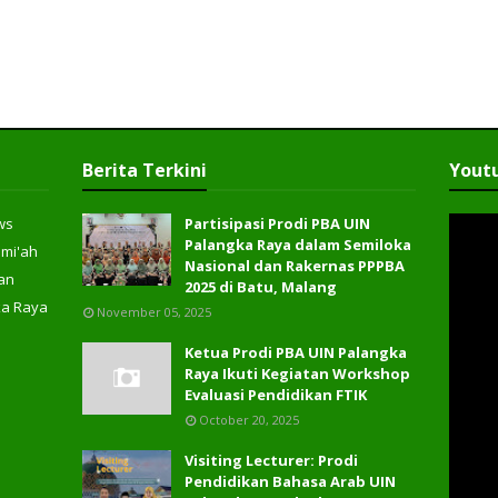
Berita Terkini
Yout
ws
Partisipasi Prodi PBA UIN
Palangka Raya dalam Semiloka
ami'ah
Nasional dan Rakernas PPPBA
an
2025 di Batu, Malang
ka Raya
November 05, 2025
Ketua Prodi PBA UIN Palangka
Raya Ikuti Kegiatan Workshop
Evaluasi Pendidikan FTIK
October 20, 2025
Visiting Lecturer: Prodi
Pendidikan Bahasa Arab UIN