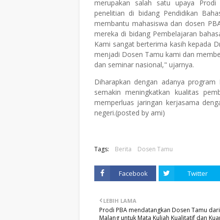
merupakan salah satu upaya Prodi
penelitian di bidang Pendidikan Ba
membantu mahasiswa dan dosen PB
mereka di bidang Pembelajaran bahasa
Kami sangat berterima kasih kepada Dr
menjadi Dosen Tamu kami dan member
dan seminar nasional," ujarnya.
Diharapkan dengan adanya program 
semakin meningkatkan kualitas pemb
memperluas jaringan kerjasama denga
negeri.(posted by ami)
Tags:
Berita
Dosen Tamu
Facebook
Twitter
LEBIH LAMA
Prodi PBA mendatangkan Dosen Tamu dari
Malang untuk Mata Kuliah Kualitatif dan Kuan