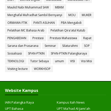
Maulid Nabi Muhammad SAW
MBKM
Menghafal Mufradhat Sambil Bernyanyi
MOU
MUKER
ORMAWA FTIK
PANTI ASUHAN
PBA Mengabdi
Pelatihan MC Bahasa Arab
Pelatihan Qira'atul Kutub
PENGABDIAN
Prestasi
Prestasi Mahasiswa
Rapat
Sarana dan Prasarana
Seminar
Silaturahmi
SOP
Sosialisasi
SPAN-PTKIN
SPAN-PTKIN Palangkaraya
TEKNOLOGI
Tutor Sebaya
umum
VISI
Visi Misi
Visiting lecture
WORKHSOP
Website Kampus
IAIN Palangka Raya
Kampus Itah News
UPT Bahasa
UPT Ma'had Al-Jami'ah