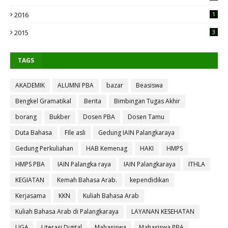
2016
1
2015
3
TAGS
AKADEMIK
ALUMNI PBA
bazar
Beasiswa
Bengkel Gramatikal
Berita
Bimbingan Tugas Akhir
borang
Bukber
Dosen PBA
Dosen Tamu
Duta Bahasa
FIle asli
Gedung IAIN Palangkaraya
Gedung Perkuliahan
HAB Kemenag
HAKI
HMPS
HMPS PBA
IAIN Palangka raya
IAIN Palangkaraya
ITHLA
KEGIATAN
Kemah Bahasa Arab.
kependidikan
Kerjasama
KKN
Kuliah Bahasa Arab
Kuliah Bahasa Arab di Palangkaraya
LAYANAN KESEHATAN
LIGA
Literasi Digital
Mahasiswa
Mahasiswa PBA