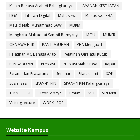
Kuliah Bahasa Arab di Palangkaraya
LAYANAN KESEHATAN
LIGA
Literasi Digital
Mahasiswa
Mahasiswa PBA
Maulid Nabi Muhammad SAW
MBKM
Menghafal Mufradhat Sambil Bernyanyi
MOU
MUKER
ORMAWA FTIK
PANTI ASUHAN
PBA Mengabdi
Pelatihan MC Bahasa Arab
Pelatihan Qira'atul Kutub
PENGABDIAN
Prestasi
Prestasi Mahasiswa
Rapat
Sarana dan Prasarana
Seminar
Silaturahmi
SOP
Sosialisasi
SPAN-PTKIN
SPAN-PTKIN Palangkaraya
TEKNOLOGI
Tutor Sebaya
umum
VISI
Visi Misi
Visiting lecture
WORKHSOP
Website Kampus