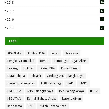
2018
16
2017
10
2016
1
2015
3
TAGS
AKADEMIK
ALUMNI PBA
bazar
Beasiswa
Bengkel Gramatikal
Berita
Bimbingan Tugas Akhir
borang
Bukber
Dosen PBA
Dosen Tamu
Duta Bahasa
FIle asli
Gedung IAIN Palangkaraya
Gedung Perkuliahan
HAB Kemenag
HAKI
HMPS
HMPS PBA
IAIN Palangka raya
IAIN Palangkaraya
ITHLA
KEGIATAN
Kemah Bahasa Arab.
kependidikan
Kerjasama
KKN
Kuliah Bahasa Arab